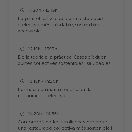
11:20h - 12:15h
Legislar el canvi: cap a una restauració
col·lectiva més saludable, sostenible i
accessible
12:15h - 13:15h
De la teoria a la pràctica: Casos d’èxit en
cuines col·lectives sostenibles i saludables
13:15h - 14:20h
Formació culinària i recerca en la
restauració col·lectiva
14:20h - 14:35h
Compromís col·lectiu: aliances per crear
una restauració col·lectiva més sostenible i