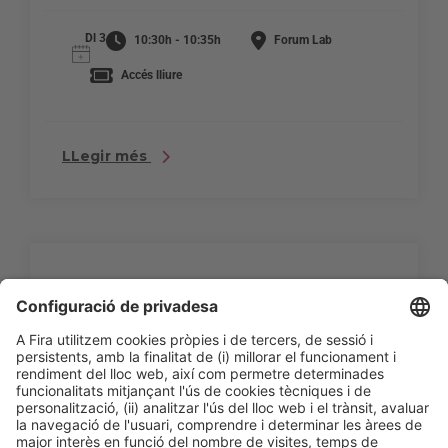
Dl 3
10:30h - 10:35h
Forum Lab
Accés lliure
LLegir més
10:35h
TAULA RODONA |
Restauració col·lectiva: el
gegant invisible de la
gastronomia