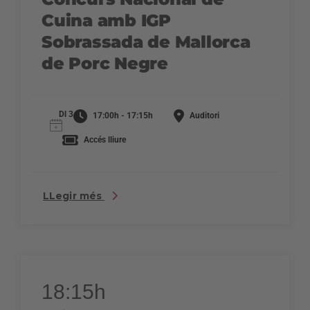
Cuina amb IGP
Sobrassada de Mallorca
de Porc Negre
Dl 3
17:00h - 17:15h
Auditori
Accés lliure
LLegir més
18:15h