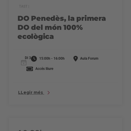
TAST |
DO Penedès, la primera
DO del món 100%
ecològica
Dl 3
15:00h - 16:00h
Aula Forum
Accés lliure
LLegir més