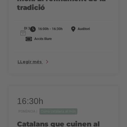
tradició
Dl 3
16:00h - 16:30h
Auditori
Accés lliure
LLegir més
16:30h
PONÈNCIA |
Cuina catalana al món
Catalans que cuinen al