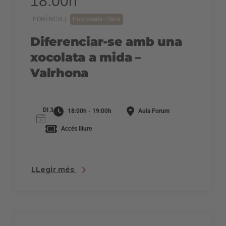
18:00h
PONÈNCIA |
Pastisseria i fleca
Diferenciar-se amb una
xocolata a mida –
Valrhona
Dl 3
18:00h - 19:00h
Aula Forum
Accés lliure
LLegir més