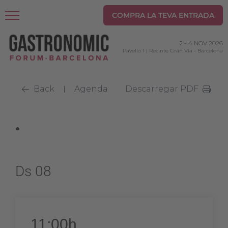
COMPRA LA TEVA ENTRADA
2
-
4 NOV 2026
Pavelló 1 | Recinte Gran Via
-
Barcelona
Back
Agenda
Descarregar PDF
|
.
Ds 08
11:00h