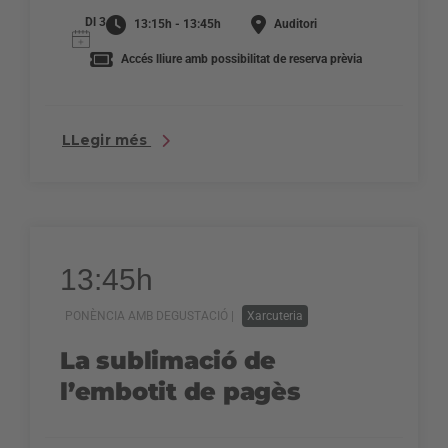
Dl 3
13:15h - 13:45h
Auditori
Accés lliure amb possibilitat de reserva prèvia
LLegir més
13:45h
PONÈNCIA AMB DEGUSTACIÓ |
Xarcuteria
La sublimació de
l’embotit de pagès