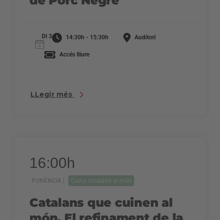
de Porc Negre
Dl 3
14:30h - 15:30h
Auditori
Accés lliure
LLegir més
16:00h
PONÈNCIA |
Cuina catalana al món
Catalans que cuinen al
món. El refinament de la