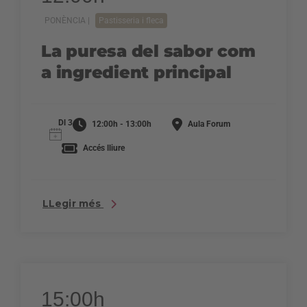
PONÈNCIA |
Pastisseria i fleca
La puresa del sabor com
a ingredient principal
Dl 3
12:00h - 13:00h
Aula Forum
Accés lliure
LLegir més
15:00h