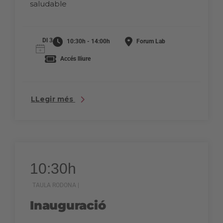
saludable
Dl 3
10:30h - 14:00h
Forum Lab
Accés lliure
LLegir més
10:30h
TAULA RODONA |
Inauguració