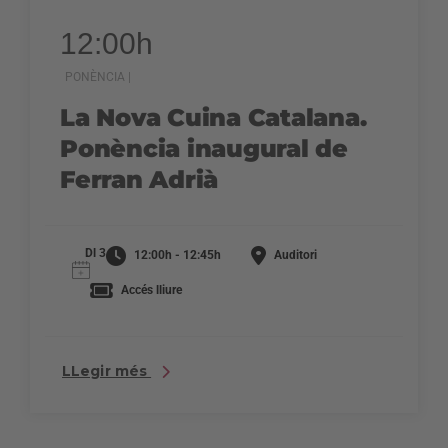
12:00h
PONÈNCIA |
La Nova Cuina Catalana.
Ponència inaugural de
Ferran Adrià
Dl 3
12:00h - 12:45h
Auditori
Accés lliure
LLegir més