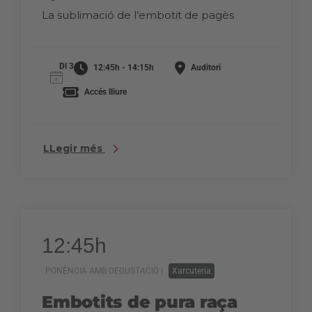
La sublimació de l’embotit de pagès
Dl 3
12:45h - 14:15h
Auditori
Accés lliure
LLegir més
12:45h
PONÈNCIA AMB DEGUSTACIÓ |
Xarcuteria
Embotits de pura raça