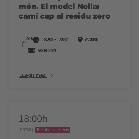
món. El model Nolla:
camí cap al residu zero
Dl 3
16:30h - 17:00h
Auditori
Accés lliure
LLegir més
18:00h
PREMI |
Premis i concursos