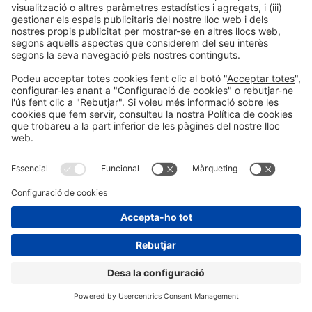
Dl 3
10:35h - 11:20h
Forum Lab
Accés lliure
LLegir més
11:20h
TAULA RODONA |
Legislar el canvi: cap a
una restauració