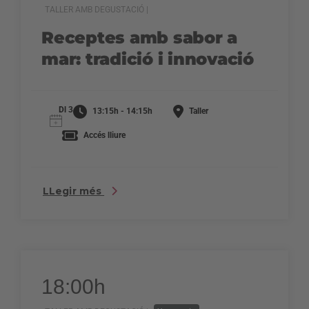
TALLER AMB DEGUSTACIÓ |
Receptes amb sabor a
mar: tradició i innovació
Dl 3
13:15h - 14:15h
Taller
Accés lliure
LLegir més
18:00h