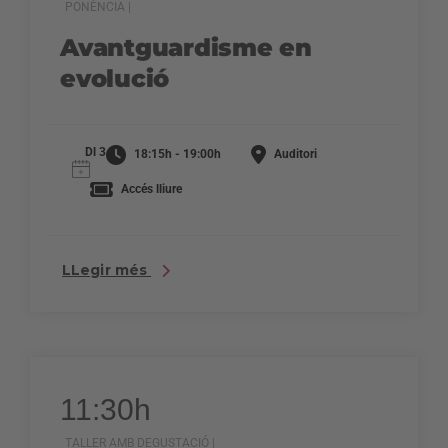
PONÈNCIA |
Avantguardisme en
evolució
Dl 3
18:15h - 19:00h
Auditori
Accés lliure
LLegir més
11:30h
TALLER AMB DEGUSTACIÓ |