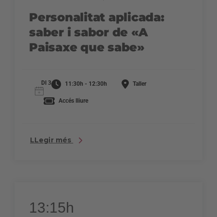
Personalitat aplicada:
saber i sabor de «A
Paisaxe que sabe»
Dl 3
11:30h - 12:30h
Taller
Accés lliure
LLegir més
13:15h