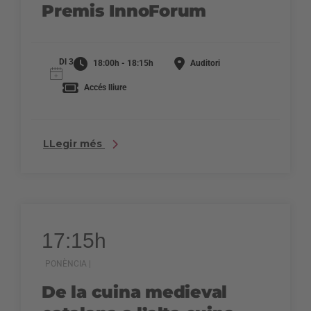
Premis InnoForum
Dl 3
18:00h - 18:15h
Auditori
Accés lliure
LLegir més
17:15h
PONÈNCIA |
De la cuina medieval