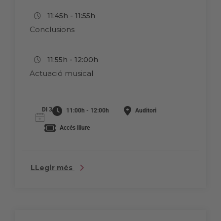
11:45h - 11:55h
Conclusions
11:55h - 12:00h
Actuació musical
Dl 3
11:00h - 12:00h
Auditori
Accés lliure
LLegir més