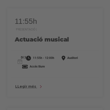
11:55h
PRESENTACIÓ |
Actuació musical
Dl 3
11:55h - 12:00h
Auditori
Accés lliure
LLegir més