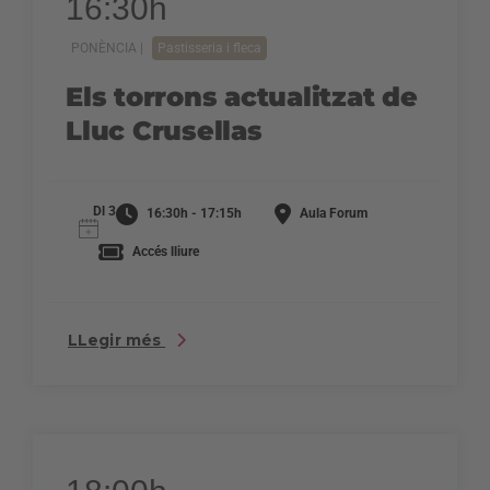
16:30h
PONÈNCIA |
Pastisseria i fleca
Els torrons actualitzat de
Lluc Crusellas
Dl 3
16:30h - 17:15h
Aula Forum
Accés lliure
LLegir més