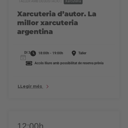
TALLER AMB DEGUSTACIÓ |
Xarcuteria
Xarcuteria d’autor. La
millor xarcuteria
argentina
Dl 3
18:00h - 19:00h
Taller
Accés lliure amb possibilitat de reserva prèvia
LLegir més
12:00h