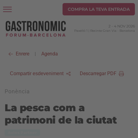
COMPRA LA TEVA ENTRADA
2
-
4 NOV 2026
Pavelló 1 | Recinte Gran Via
-
Barcelona
Enrere
Agenda
|
Descarregar PDF
Compartir esdeveniment
Ponència
La pesca com a
patrimoni de la ciutat
Aules Partner