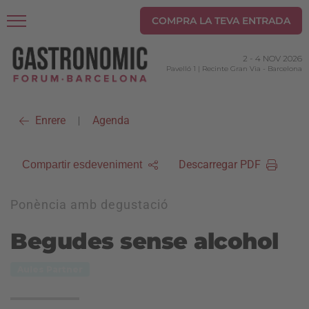
COMPRA LA TEVA ENTRADA
2
-
4 NOV 2026
Pavelló 1 | Recinte Gran Via
-
Barcelona
Enrere
Agenda
|
Descarregar PDF
Compartir esdeveniment
Ponència amb degustació
Begudes sense alcohol
Aules Partner