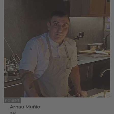
PONENT
Arnau Muñío
Xef