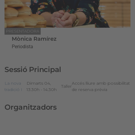
PRESENTADORA
Mònica Ramírez
Periodista
Sessió Principal
La nova
Dimarts 04,
Accés lliure amb possibilitat
Taller
tradició I
13:30h - 14:30h
de reserva prèvia
Organitzadors