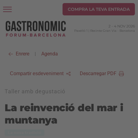
COMPRA LA TEVA ENTRADA
2
-
4 NOV 2026
Pavelló 1 | Recinte Gran Via
-
Barcelona
Enrere
Agenda
|
Descarregar PDF
Compartir esdeveniment
Taller amb degustació
La reinvenció del mar i
muntanya
La nova tradició