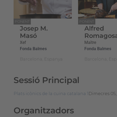
PONENT
PONENT
Josep M.
Alfred
Masó
Romagos
Xef
Maître
Fonda Balmes
Fonda Balmes
Barcelona, Espanya
Barcelona, Es
Sessió Principal
Plats icònics de la cuina catalana 1
Dimecres 05, 
Organitzadors