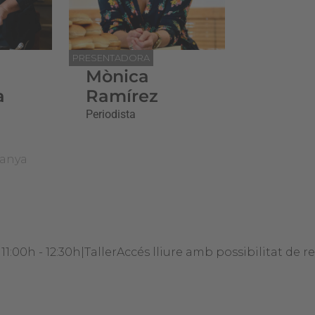
PRESENTADORA
Mònica
a
Ramírez
Periodista
panya
11:00h - 12:30h
|
Taller
Accés lliure amb possibilitat de r