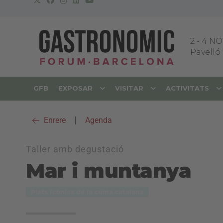
2
-
4 NO
Pavelló 
GFB
EXPOSAR
VISITAR
ACTIVITATS
Enrere
|
Agenda
Taller amb degustació
Mar i muntanya
Plats icònics de la cuina catalana