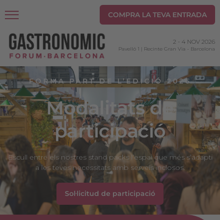
COMPRA LA TEVA ENTRADA
2
-
4 NOV 2026
Pavelló 1 | Recinte Gran Via
-
Barcelona
FORMA PART DE L’EDICIÓ 2026
Modalitats de
participació
Escull entre els nostres stand packs l’espai que més s’adapti
a les teves necessitats amb serveis inclosos.
Sol·licitud de participació