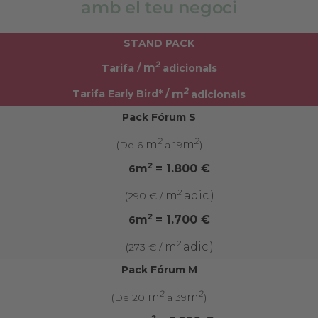
amb el teu negoci
STAND PACK
2
m
Tarifa /
adicionals
2
m
Tarifa Early Bird* /
adicionals
Pack Fórum S
2
2
m
m
(De 6
a 19
)
2
m
= 1.800 €
6
2
m
adic.)
(290 € /
2
m
= 1.700 €
6
2
m
adic.)
(273 € /
Pack Fórum M
2
2
m
m
(De 20
a 39
)