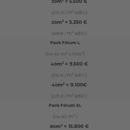
2
m
= 5.500 €
20
2
m
adic.)
(273 € /
2
m
= 5.250 €
20
2
m
adic.)
(260€ /
Pack Fórum L
2
2
m
m
(De 40
a 79
)
2
m
= 9.500 €
40
2
m
adic.)
(235 € /
2
m
= 9.100€
40
2
m
adic.)
(225 € /
Pack Fórum XL
2
m
(De 80
)
2
m
= 15.800 €
80