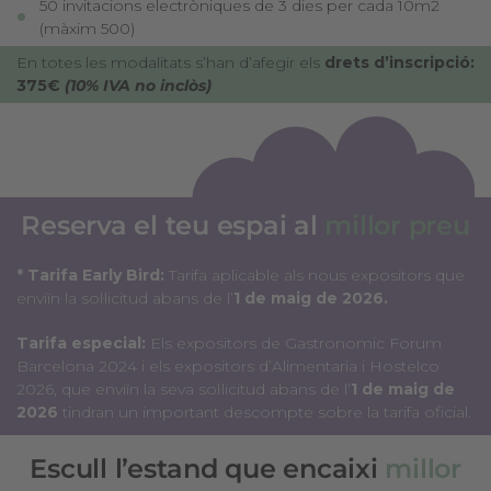
50 invitacions electròniques de 3 dies per cada 10m2
(màxim 500)
En totes les modalitats s’han d’afegir els
drets d’inscripció:
375€
(10% IVA no inclòs)
Reserva el teu espai al
millor preu
* Tarifa Early Bird:
Tarifa aplicable als nous expositors que
enviïn la sol·licitud abans de l’
1 de maig de 2026.
Tarifa especial:
Els expositors de Gastronomic Forum
Barcelona 2024 i els expositors d’Alimentaria i Hostelco
2026, que enviïn la seva sol·licitud abans de l’
1 de maig de
2026
tindran un important descompte sobre la tarifa oficial.
Escull l’estand que encaixi
millor