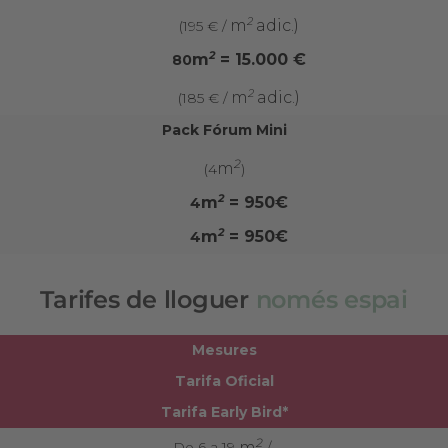
2
m
adic.)
(195 € /
2
m
= 15.000 €
80
2
m
adic.)
(185 € /
Pack Fórum Mini
2
m
(4
)
2
m
= 950€
4
2
m
= 950€
4
Tarifes de lloguer
només espai
Mesures
Tarifa Oficial
Tarifa Early Bird*
2
m
De 6 a 19
/