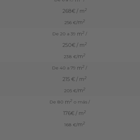
2
268€ / m
2
m
256 €/
2
m
De 20 a 39
/
2
250€ / m
2
m
238 €/
2
m
De 40 a 79
/
2
215 € / m
2
m
205 €/
2
m
De 80
o más /
2
176€ / m
2
m
168 €/