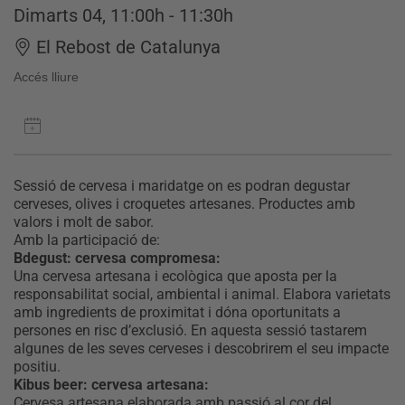
Dimarts 04, 11:00h - 11:30h
El Rebost de Catalunya
Accés lliure
Sessió de cervesa i maridatge on es podran degustar
cerveses, olives i croquetes artesanes. Productes amb
valors i molt de sabor.
Amb la participació de:
Bdegust: cervesa compromesa:
Una cervesa artesana i ecològica que aposta per la
responsabilitat social, ambiental i animal. Elabora varietats
amb ingredients de proximitat i dóna oportunitats a
persones en risc d’exclusió. En aquesta sessió tastarem
algunes de les seves cerveses i descobrirem el seu impacte
positiu.
Kibus beer: cervesa artesana:
Cervesa artesana elaborada amb passió al cor del