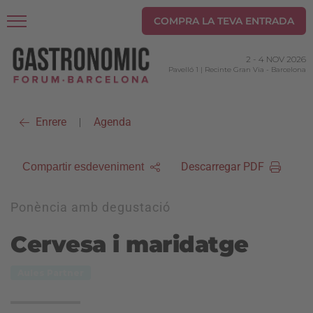
COMPRA LA TEVA ENTRADA
2
-
4 NOV 2026
Pavelló 1 | Recinte Gran Via
-
Barcelona
Enrere
Agenda
|
Descarregar PDF
Compartir esdeveniment
Ponència amb degustació
Cervesa i maridatge
Aules Partner