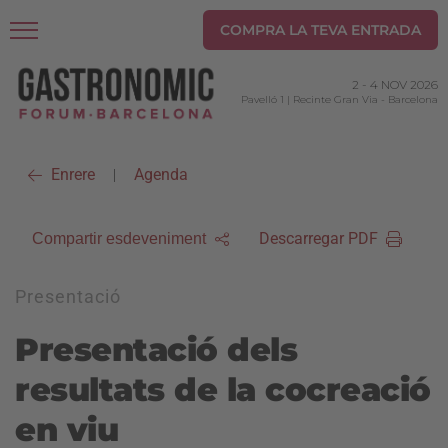
COMPRA LA TEVA ENTRADA
2
-
4 NOV 2026
Pavelló 1 | Recinte Gran Via
-
Barcelona
Enrere
Agenda
|
Descarregar PDF
Compartir esdeveniment
Presentació
Presentació dels
resultats de la cocreació
en viu