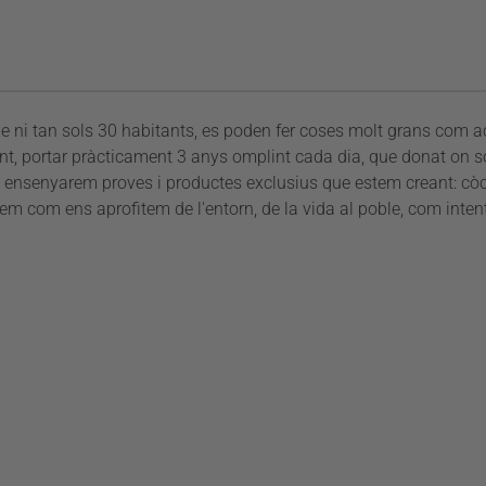
de ni tan sols 30 habitants, es poden fer coses molt grans com 
ant, portar pràcticament 3 anys omplint cada dia, que donat on s
 ensenyarem proves i productes exclusius que estem creant: còcte
rem com ens aprofitem de l'entorn, de la vida al poble, com inten