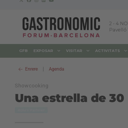
2
-
4 NO
Pavelló 
GFB
EXPOSAR
VISITAR
ACTIVITATS
Enrere
|
Agenda
Showcooking
Una estrella de 30
Aules Partner