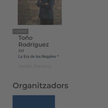
PONENT
Toño
Rodríguez
Xef
La Era de los Nogales *
Sardas , Espanya
Organitzadors