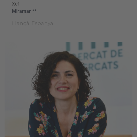
Xef
Miramar **
Llançà, Espanya