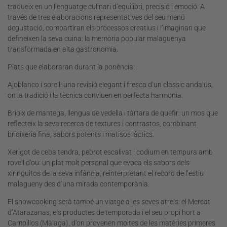
tradueix en un llenguatge culinari d’equilibri, precisió i emoció. A
través de tres elaboracions representatives del seu menú
degustació, compartiran els processos creatius i l’imaginari que
defineixen la seva cuina: la memòria popular malaguenya
transformada en alta gastronomia.
Plats que elaboraran durant la ponència:
Ajoblanco i sorell: una revisió elegant i fresca d’un clàssic andalús,
on la tradició i la tècnica conviuen en perfecta harmonia.
Brioix de mantega, llengua de vedella i tàrtara de quefir: un mos que
reflecteix la seva recerca de textures i contrastos, combinant
brioixeria fina, sabors potents i matisos làctics.
Xerigot de ceba tendra, pebrot escalivat i codium en tempura amb
rovell d’ou: un plat molt personal que evoca els sabors dels
xiringuitos de la seva infància, reinterpretant el record de l’estiu
malagueny des d’una mirada contemporània.
El showcooking serà també un viatge a les seves arrels: el Mercat
d’Atarazanas, els productes de temporada i el seu propi hort a
Campillos (Màlaga), d’on provenen moltes de les matèries primeres