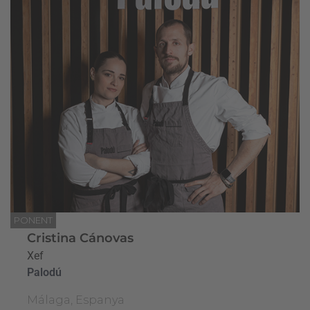
PONENT
Cristina Cánovas
Xef
Palodú
Málaga, Espanya