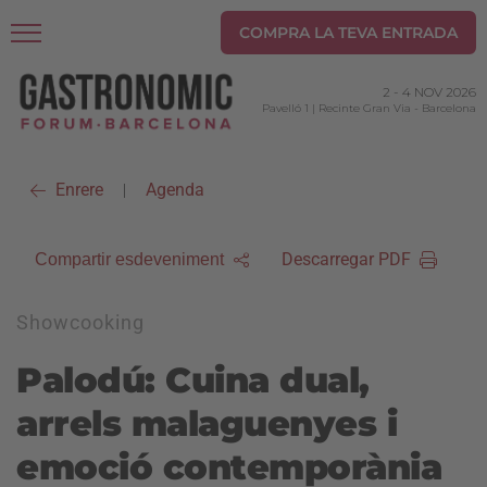
COMPRA LA TEVA ENTRADA
2
-
4 NOV 2026
Pavelló 1 | Recinte Gran Via
-
Barcelona
Enrere
Agenda
|
Descarregar PDF
Compartir esdeveniment
Showcooking
Palodú: Cuina dual,
arrels malaguenyes i
emoció contemporània