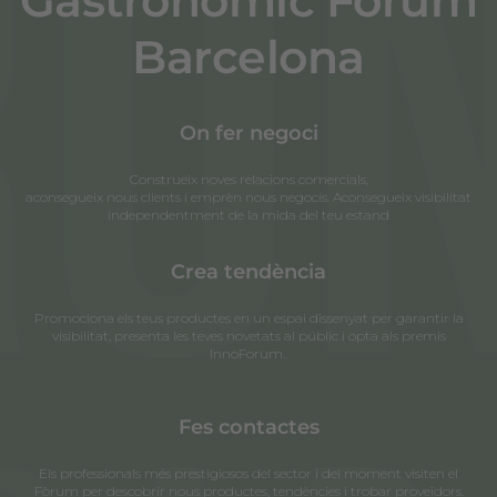
Barcelona
On fer negoci
Construeix noves relacions comercials,
aconsegueix nous clients i emprèn nous negocis. Aconsegueix visibilitat
independentment de la mida del teu estand
Crea tendència
Promociona els teus productes en un espai dissenyat per garantir la
visibilitat, presenta les teves novetats al públic i opta als premis
InnoForum.
Fes contactes
Els professionals més prestigiosos del sector i del moment visiten el
Fòrum per descobrir nous productes, tendències i trobar proveïdors.