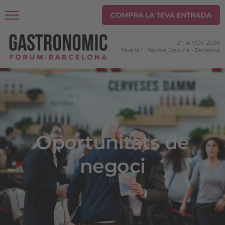
COMPRA LA TEVA ENTRADA
2
-
4 NOV 2026
Pavelló 1 | Recinte Gran Via
-
Barcelona
Oportunitats de
negoci