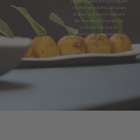
clàssics, aplicant tècniques
contemporànies als plats
d’abans. És una manera
de respectar l’herència
mantenint viva la
memòria, adaptant els
plats al paladar modern i a
la societat
contemporània.