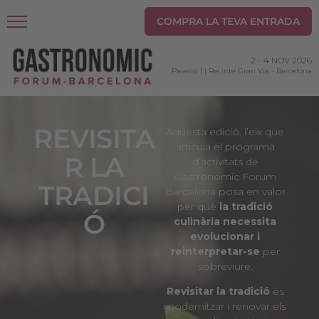
COMPRA LA TEVA ENTRADA
2
-
4 NOV 2026
Pavelló 1 | Recinte Gran Via
-
Barcelona
REVISITA
Aquesta edició, l’eix que
articula el programa
R LA
d’activitats de
Gastronomic Forum
TRADICI
Barcelona posa en valor
per què
la tradició
Ó
culinària necessita
evolucionar i
reinterpretar-se
per
sobreviure.
Revisitar la tradició
és
modernitzar i renovar els