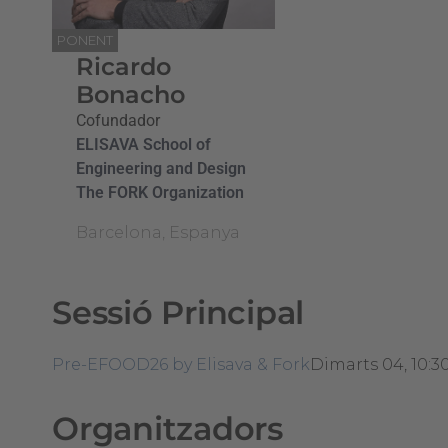
PONENT
Ricardo
Bonacho
Cofundador
ELISAVA School of
Engineering and Design
The FORK Organization
Barcelona, Espanya
Sessió Principal
Pre-EFOOD26 by Elisava & Fork
Dimarts 04, 10:3
Organitzadors