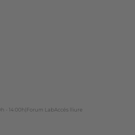
0h - 14:00h
|
Forum Lab
Accés lliure