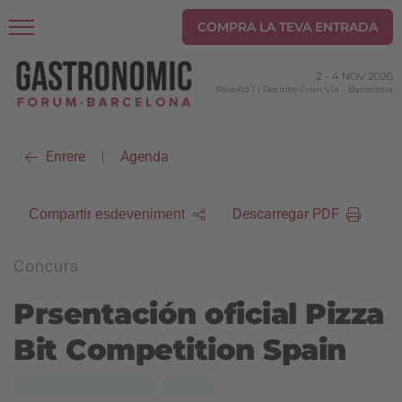
COMPRA LA TEVA ENTRADA
2
-
4 NOV 2026
Pavelló 1 | Recinte Gran Via
-
Barcelona
Enrere
Agenda
|
Descarregar PDF
Compartir esdeveniment
Concurs
Prsentación oficial Pizza
Bit Competition Spain
Premis i concursos
Pizza