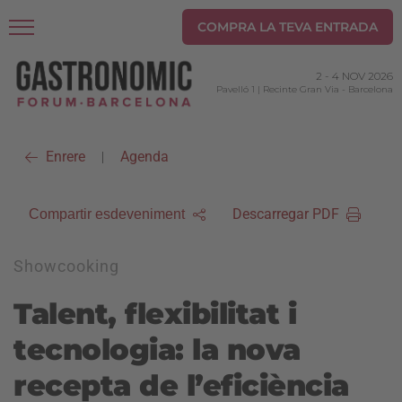
COMPRA LA TEVA ENTRADA
2
-
4 NOV 2026
Pavelló 1 | Recinte Gran Via
-
Barcelona
Enrere
Agenda
|
Descarregar PDF
Compartir esdeveniment
Showcooking
Talent, flexibilitat i
tecnologia: la nova
recepta de l’eficiència