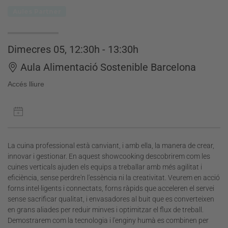
Aules Partner
Dimecres 05, 12:30h - 13:30h
Aula Alimentació Sostenible Barcelona
Accés lliure
La cuina professional està canviant, i amb ella, la manera de crear,
innovar i gestionar. En aquest showcooking descobrirem com les
cuines verticals ajuden els equips a treballar amb més agilitat i
eficiència, sense perdre'n l'essència ni la creativitat. Veurem en acció
forns intel·ligents i connectats, forns ràpids que acceleren el servei
sense sacrificar qualitat, i envasadores al buit que es converteixen
en grans aliades per reduir minves i optimitzar el flux de treball.
Demostrarem com la tecnologia i l'enginy humà es combinen per