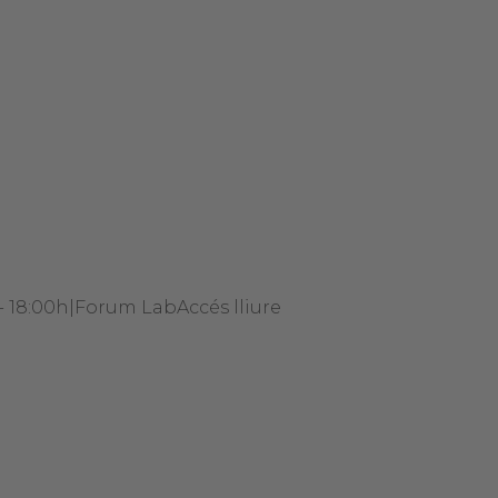
- 18:00h
|
Forum Lab
Accés lliure