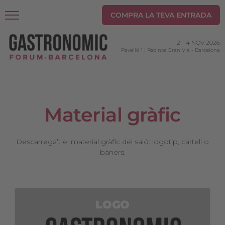
COMPRA LA TEVA ENTRADA
2
-
4 NOV 2026
Pavelló 1 | Recinte Gran Via
-
Barcelona
Material gràfic
Descarrega’t el material gràfic del saló: logotip, cartell o
bàners.
LOGO