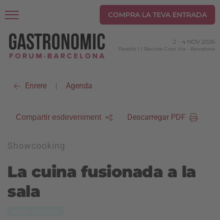
COMPRA LA TEVA ENTRADA
2
-
4 NOV 2026
Pavelló 1 | Recinte Gran Via
-
Barcelona
Enrere
Agenda
|
Descarregar PDF
Compartir esdeveniment
Showcooking
La cuina fusionada a la
sala
Aules Partner