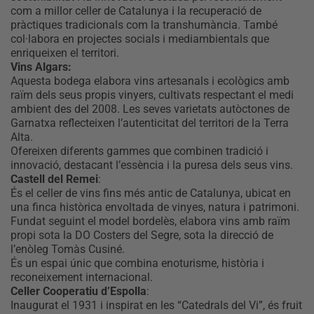
com a millor celler de Catalunya i la recuperació de
pràctiques tradicionals com la transhumància. També
col·labora en projectes socials i mediambientals que
enriqueixen el territori.
Vins Algars:
Aquesta bodega elabora vins artesanals i ecològics amb
raïm dels seus propis vinyers, cultivats respectant el medi
ambient des del 2008. Les seves varietats autòctones de
Garnatxa reflecteixen l’autenticitat del territori de la Terra
Alta.
Ofereixen diferents gammes que combinen tradició i
innovació, destacant l’essència i la puresa dels seus vins.
Castell del Remei
:
És el celler de vins fins més antic de Catalunya, ubicat en
una finca històrica envoltada de vinyes, natura i patrimoni.
Fundat seguint el model bordelès, elabora vins amb raïm
propi sota la DO Costers del Segre, sota la direcció de
l’enòleg Tomàs Cusiné.
És un espai únic que combina enoturisme, història i
reconeixement internacional.
Celler Cooperatiu d’Espolla
:
Inaugurat el 1931 i inspirat en les “Catedrals del Vi”, és fruit