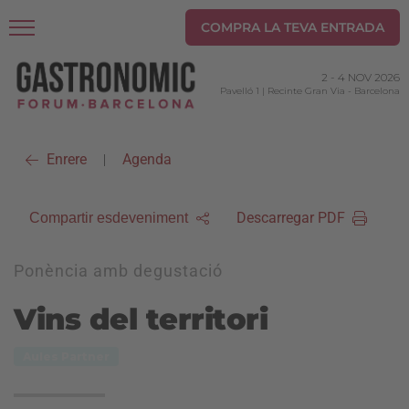
COMPRA LA TEVA ENTRADA
2
-
4 NOV 2026
Pavelló 1 | Recinte Gran Via
-
Barcelona
Enrere
Agenda
|
Descarregar PDF
Compartir esdeveniment
Ponència amb degustació
Vins del territori
Aules Partner