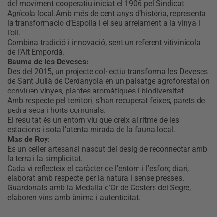
del moviment cooperatiu iniciat el 1906 pel Sindicat
Agrícola local.Amb més de cent anys d’història, representa
la transformació d’Espolla i el seu arrelament a la vinya i
l’oli.
Combina tradició i innovació, sent un referent vitivinícola
de l’Alt Empordà.
Bauma de les Deveses:
Des del 2015, un projecte col·lectiu transforma les Deveses
de Sant Julià de Cerdanyola en un paisatge agroforestal on
conviuen vinyes, plantes aromàtiques i biodiversitat.
Amb respecte pel territori, s’han recuperat feixes, parets de
pedra seca i horts comunals.
El resultat és un entorn viu que creix al ritme de les
estacions i sota l’atenta mirada de la fauna local.
Mas de Roy
:
Es un celler artesanal nascut del desig de reconnectar amb
la terra i la simplicitat.
Cada vi reflecteix el caràcter de l'entorn i l'esforç diari,
elaborat amb respecte per la natura i sense presses.
Guardonats amb la Medalla d'Or de Costers del Segre,
elaboren vins amb ànima i autenticitat.