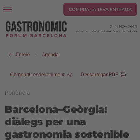
COMPRA LA TEVA ENTRADA
2
-
4 NOV 2026
Pavelló 1 | Recinte Gran Via
-
Barcelona
Enrere
Agenda
|
Descarregar PDF
Compartir esdeveniment
Ponència
Barcelona–Geòrgia:
diàlegs per una
gastronomia sostenible