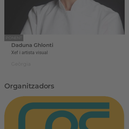
PONENT
Daduna Ghlonti
Xef i artista visual
Geòrgia
Organitzadors