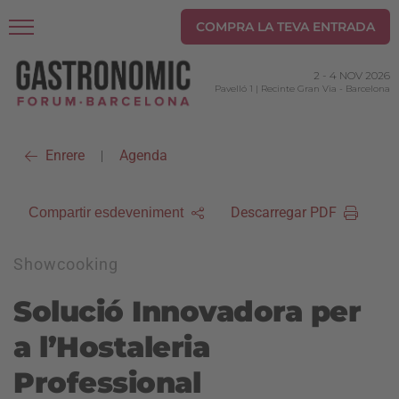
COMPRA LA TEVA ENTRADA
2
-
4 NOV 2026
Pavelló 1 | Recinte Gran Via
-
Barcelona
Enrere
Agenda
|
Descarregar PDF
Compartir esdeveniment
Showcooking
Solució Innovadora per
a l’Hostaleria
Professional