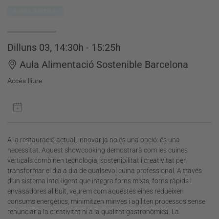
Aules Partner
Dilluns 03, 14:30h - 15:25h
Aula Alimentació Sostenible Barcelona
Accés lliure
A la restauració actual, innovar ja no és una opció: és una
necessitat. Aquest showcooking demostrarà com les cuines
verticals combinen tecnologia, sostenibilitat i creativitat per
transformar el dia a dia de qualsevol cuina professional. A través
d'un sistema intel·ligent que integra forns mixts, forns ràpids i
envasadores al buit, veurem com aquestes eines redueixen
consums energètics, minimitzen minves i agiliten processos sense
renunciar a la creativitat ni a la qualitat gastronòmica. La