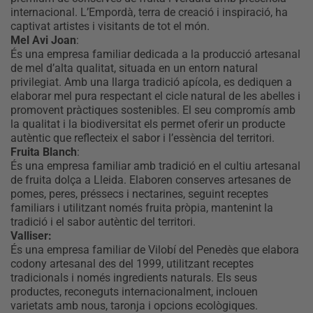
internacional. L’Empordà, terra de creació i inspiració, ha
captivat artistes i visitants de tot el món.
Mel Avi Joan
:
És una empresa familiar dedicada a la producció artesanal
de mel d’alta qualitat, situada en un entorn natural
privilegiat. Amb una llarga tradició apícola, es dediquen a
elaborar mel pura respectant el cicle natural de les abelles i
promovent pràctiques sostenibles. El seu compromís amb
la qualitat i la biodiversitat els permet oferir un producte
autèntic que reflecteix el sabor i l’essència del territori.
Fruita Blanch
:
És una empresa familiar amb tradició en el cultiu artesanal
de fruita dolça a Lleida. Elaboren conserves artesanes de
pomes, peres, préssecs i nectarines, seguint receptes
familiars i utilitzant només fruita pròpia, mantenint la
tradició i el sabor autèntic del territori.
Valliser:
És una empresa familiar de Vilobí del Penedès que elabora
codony artesanal des del 1999, utilitzant receptes
tradicionals i només ingredients naturals. Els seus
productes, reconeguts internacionalment, inclouen
varietats amb nous, taronja i opcions ecològiques.