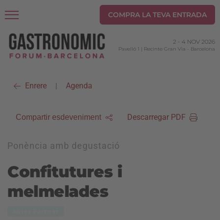
COMPRA LA TEVA ENTRADA
2
-
4 NOV 2026
Pavelló 1 | Recinte Gran Via
-
Barcelona
Enrere
Agenda
|
Descarregar PDF
Compartir esdeveniment
Ponència amb degustació
Confitutures i
melmelades
Aules Partner