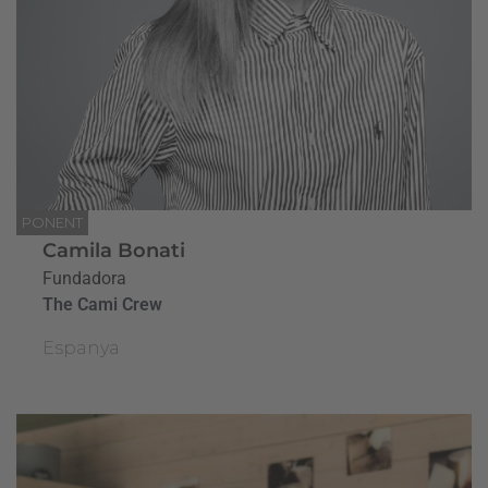
PONENT
Camila Bonati
Fundadora
The Cami Crew
Espanya