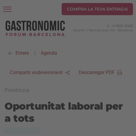
COMPRA LA TEVA ENTRADA
2
-
4 NOV 2026
Pavelló 1 | Recinte Gran Via
-
Barcelona
Enrere
Agenda
|
Descarregar PDF
Compartir esdeveniment
Ponència
Oportunitat laboral per
a tots
Aules Partner