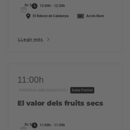
Dc 5
12:00h - 12:30h
El Rebost de Catalunya
Accés lliure
LLegir més
11:00h
PONÈNCIA AMB DEGUSTACIÓ |
Aules Partner
El valor dels fruits secs
Dc 5
11:00h - 11:30h