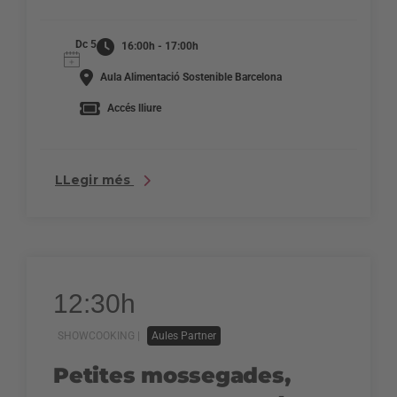
Dc 5
16:00h - 17:00h
Aula Alimentació Sostenible Barcelona
Accés lliure
LLegir més
12:30h
SHOWCOOKING |
Aules Partner
Petites mossegades,