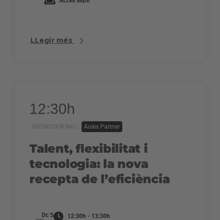
Accés lliure
LLegir més
12:30h
SHOWCOOKING |
Aules Partner
Talent, flexibilitat i
tecnologia: la nova
recepta de l’eficiència
Dc 5
12:30h - 13:30h