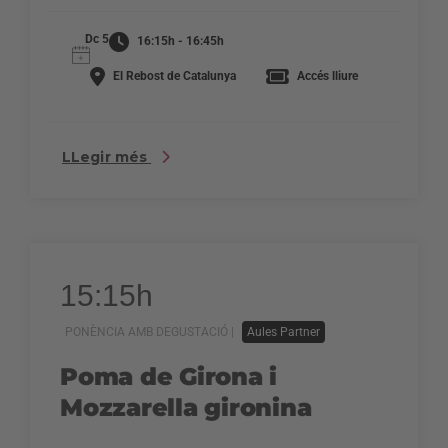
Dc 5
16:15h - 16:45h
El Rebost de Catalunya
Accés lliure
LLegir més
15:15h
PONÈNCIA AMB DEGUSTACIÓ |
Aules Partner
Poma de Girona i
Mozzarella gironina