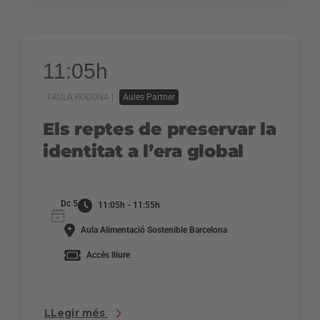
11:05h
TAULA RODONA |
Aules Partner
Els reptes de preservar la
identitat a l’era global
Dc 5
11:05h - 11:55h
Aula Alimentació Sostenible Barcelona
Accés lliure
LLegir més