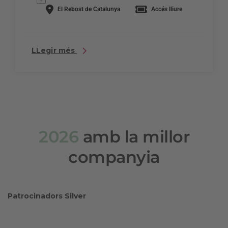
El Rebost de Catalunya
Accés lliure
LLegir més
2026
amb la millor
companyia
Patrocinadors Silver