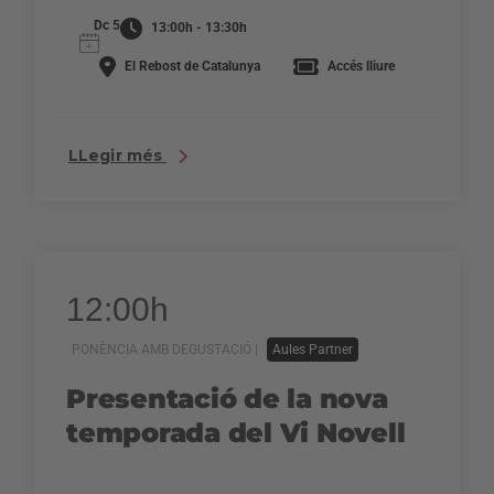
Dc 5
13:00h - 13:30h
El Rebost de Catalunya
Accés lliure
LLegir més
12:00h
PONÈNCIA AMB DEGUSTACIÓ |
Aules Partner
Presentació de la nova
temporada del Vi Novell