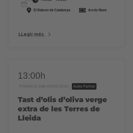
El Rebost de Catalunya
Accés lliure
LLegir més
13:00h
PONÈNCIA AMB DEGUSTACIÓ |
Aules Partner
Tast d’olis d’oliva verge
extra de les Terres de
Lleida