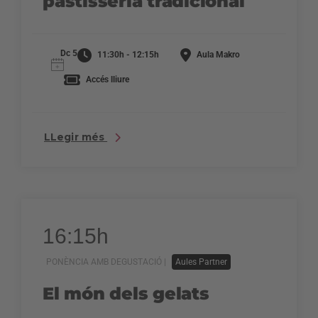
pastisseria tradicional
Dc 5
11:30h - 12:15h
Aula Makro
Accés lliure
LLegir més
16:15h
PONÈNCIA AMB DEGUSTACIÓ |
Aules Partner
El món dels gelats