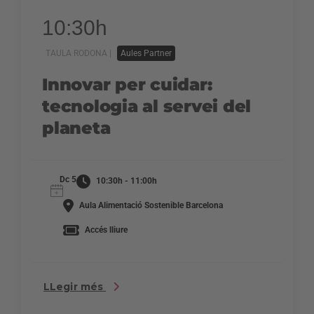
10:30h
TAULA RODONA |
Aules Partner
Innovar per cuidar:
tecnologia al servei del
planeta
Dc 5
10:30h - 11:00h
Aula Alimentació Sostenible Barcelona
Accés lliure
LLegir més