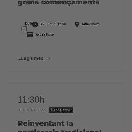
grans començaments
Dc 5
12:30h - 13:15h
Aula Makro
Accés lliure
LLegir més
11:30h
SHOWCOOKING |
Aules Partner
Reinventant la