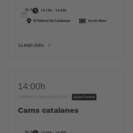
Dc 5
15:15h - 15:45h
El Rebost de Catalunya
Accés lliure
LLegir més
14:00h
PONÈNCIA AMB DEGUSTACIÓ |
Aules Partner
Carns catalanes
Dc 5
14:00h - 14:30h