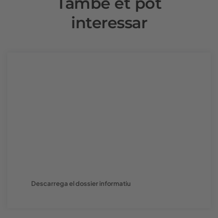
També et pot
interessar
Welcome Pack
Fes que la teva marca destaqui i arribi a més
clients. Inclou el teu producte exclusiu al
Welcome Pack oficial de l'esdeveniment i
posa'l directament a les mans de
compradors convidats. Una oportunitat
única per guanyar visibilitat i posicionar-te!
Descarrega el dossier informatiu