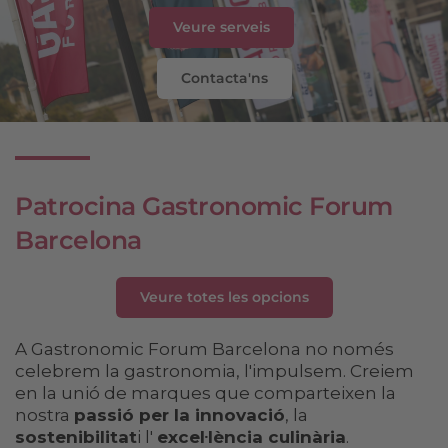
Veure serveis
Contacta'ns
Patrocina Gastronomic Forum
Barcelona
Veure totes les opcions
A Gastronomic Forum Barcelona no només
celebrem la gastronomia, l'impulsem. Creiem
en la unió de marques que comparteixen la
nostra
passió per la innovació
, la
sostenibilitat
i l'
excel·lència culinària
.