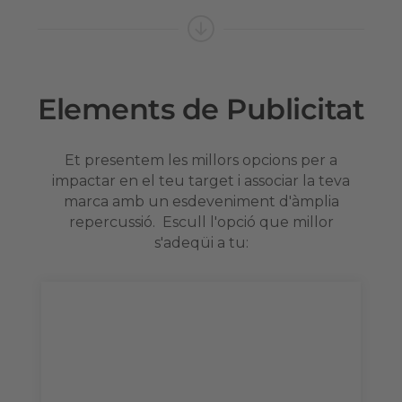
Elements de Publicitat
Et presentem les millors opcions per a
impactar en el teu target i associar la teva
marca amb un esdeveniment d'àmplia
repercussió. Escull l'opció que millor
s'adeqüi a tu:
Packs de visibilitat
Aprofita els nostres descomptes exclusius