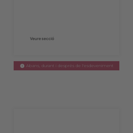
i una àmplia gamma d'opcions per
augmentar la visibilitat de la teva marca i
maximitzar el teu impacte a
l'esdeveniment.
Veure secció
Abans, durant i després de l'esdeveniment