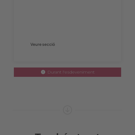
exteriors
Posiciona la teva marca com a referent
publicitant a espais clau durant la
celebració de l'esdeveniment.
Veure secció
Durant l'esdeveniment