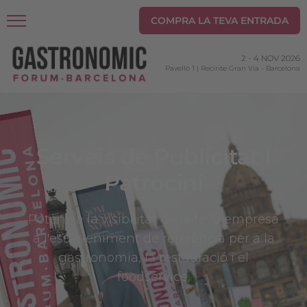
COMPRA LA TEVA ENTRADA
2
-
4 NOV 2026
Pavelló 1 | Recinte Gran Via
-
Barcelona
Serveis de Publicitat i
Patrocini
Potència la visibilitat de la teva empresa
a l'esdeveniment de referència per a la
gastronomia, la restauració i el
foodservice.