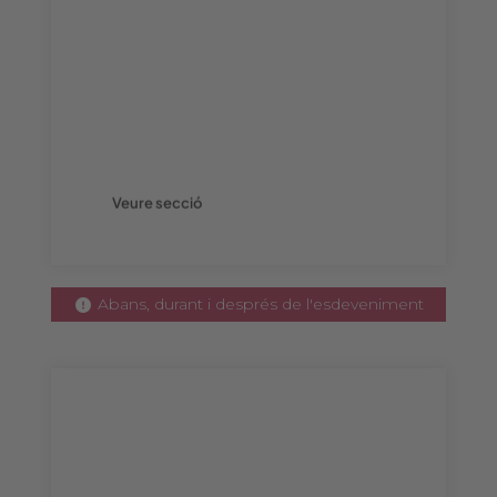
Publicitat digital
Potencia l'engagement de la teva marca
amb el nostre públic i guanya visibilitat a
través de les nostres plataformes digitals.
Veure secció
Abans, durant i després de l'esdeveniment
Publicitat recinte i