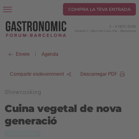
COMPRA LA TEVA ENTRADA
2
-
4 NOV 2026
Pavelló 1 | Recinte Gran Via
-
Barcelona
Enrere
Agenda
|
Descarregar PDF
Compartir esdeveniment
Showcooking
Cuina vegetal de nova
generació
Aules Partner