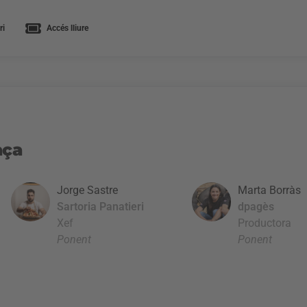
ri
Accés lliure
aça
Jorge Sastre
Marta Borràs
Sartoria Panatieri
dpagès
Xef
Productora
Ponent
Ponent