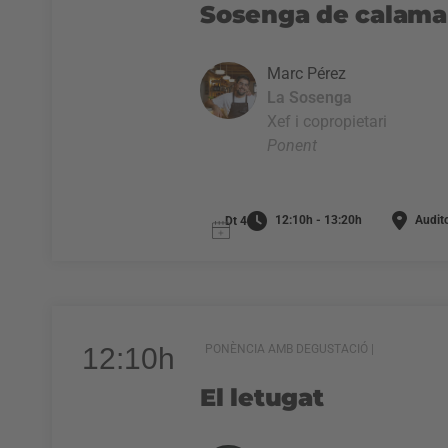
Sosenga de calamar
Marc Pérez
La Sosenga
Xef i copropietari
Ponent
12:10h - 13:20h
Audito
Dt 4
12:10h
PONÈNCIA AMB DEGUSTACIÓ |
El letugat