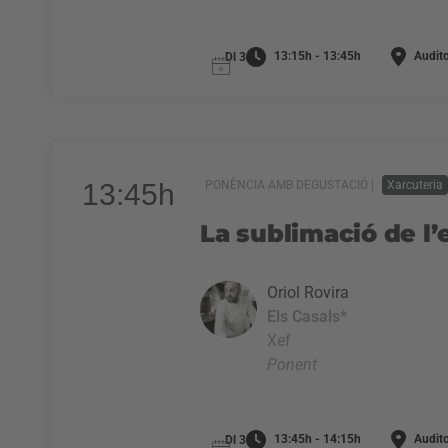
13:15h - 13:45h
Audito
Dl 3
13:45h
PONÈNCIA AMB DEGUSTACIÓ |
Xarcuteria
La sublimació de l
Oriol Rovira
Els Casals*
Xef
Ponent
13:45h - 14:15h
Audito
Dl 3