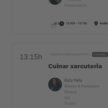
Presentadora
12:45h - 13:15h
Audito
Dl 3
13:15h
PONÈNCIA AMB DEGUSTACIÓ |
Xarcuteria
Cuinar xarcuteria
Rafa Peña
Gresca & Provisions
Gresca
Xef
Ponent