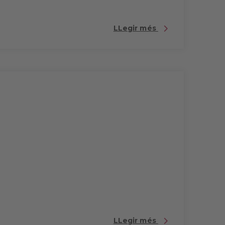
LLegir més
LLegir més