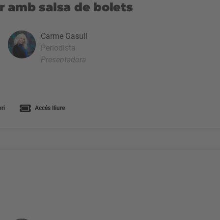
 amb salsa de bolets
Carme Gasull
Periodista
Presentadora
ri
Accés lliure