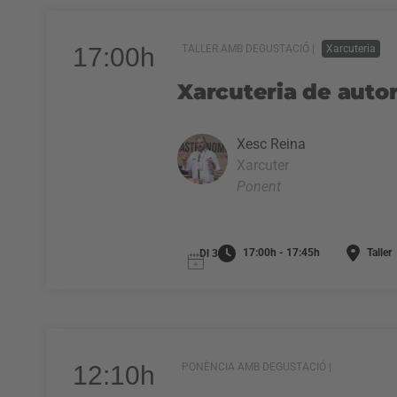
17:00h
TALLER AMB DEGUSTACIÓ |
Xarcuteria
Xarcuteria de autor
Xesc Reina
Xarcuter
Ponent
17:00h - 17:45h
Taller
Dl 3
12:10h
PONÈNCIA AMB DEGUSTACIÓ |