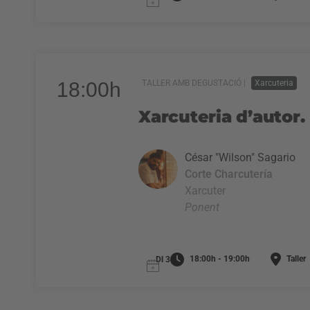
18:00h
TALLER AMB DEGUSTACIÓ |
Xarcuteria
Xarcuteria d’autor.
César "Wilson" Sagario
Corte Charcutería
Xarcuter
Ponent
18:00h - 19:00h
Taller
Dl 3