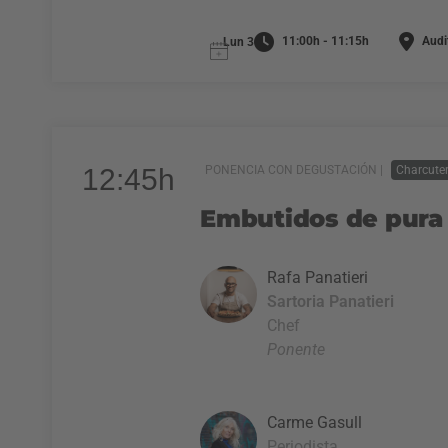
11:00h - 11:15h
Audit
Lun 3
12:45h
PONENCIA CON DEGUSTACIÓN |
Charcuter
Embutidos de pura 
Rafa Panatieri
Sartoria Panatieri
Chef
Ponente
Carme Gasull
Periodista