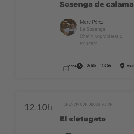
Sosenga de calamar
Marc Pérez
La Sosenga
Chef y copropietario
Ponente
12:10h - 13:20h
Audi
Mar 4
12:10h
PONENCIA CON DEGUSTACIÓN |
El «letugat»