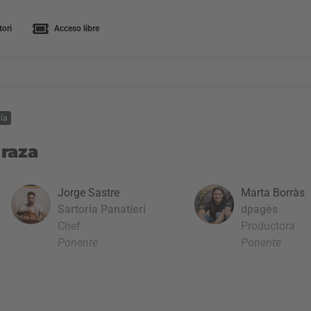
ori
Acceso libre
ía
raza
Jorge Sastre
Marta Borràs
Sartoria Panatieri
dpagès
Chef
Productora
Ponente
Ponente