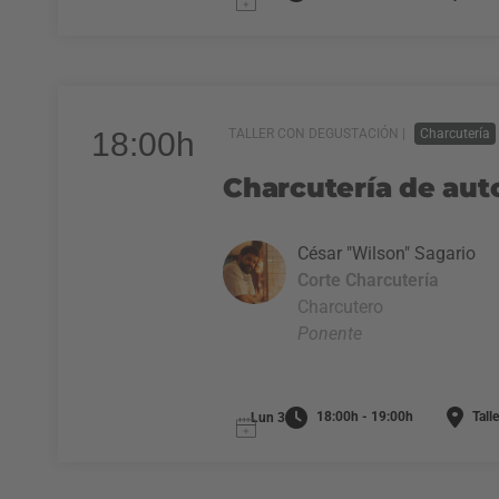
18:00h
TALLER CON DEGUSTACIÓN |
Charcutería
Charcutería de auto
César "Wilson" Sagario
Corte Charcutería
Charcutero
Ponente
18:00h - 19:00h
Talle
Lun 3