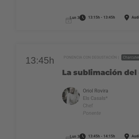
13:15h - 13:45h
Audi
Lun 3
13:45h
PONENCIA CON DEGUSTACIÓN |
Charcuter
La sublimación del
Oriol Rovira
Els Casals*
Chef
Ponente
13:45h - 14:15h
Audi
Lun 3