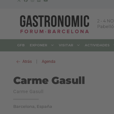
2
-
4 NO
Pabellón
GFB
EXPONER
VISITAR
ACTIVIDADES
Atrás
|
Agenda
Carme Gasull
Carme Gasull
Barcelona, España