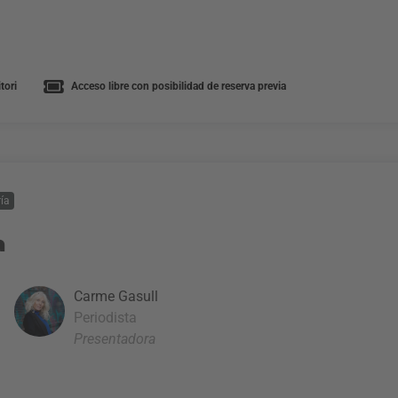
tori
Acceso libre con posibilidad de reserva previa
ía
a
Carme Gasull
Periodista
Presentadora