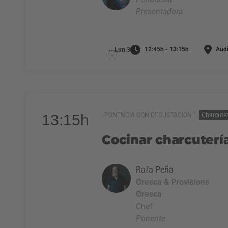
Presentadora
12:45h - 13:15h
Audi
Lun 3
13:15h
PONENCIA CON DEGUSTACIÓN |
Charcuter
Cocinar charcuterí
Rafa Peña
Gresca & Provisions
Gresca
Chef
Ponente