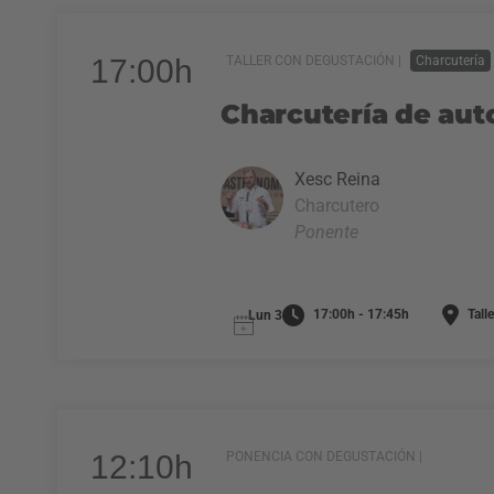
17:00h
TALLER CON DEGUSTACIÓN |
Charcutería
Charcutería de auto
Xesc Reina
Charcutero
Ponente
17:00h - 17:45h
Talle
Lun 3
12:10h
PONENCIA CON DEGUSTACIÓN |