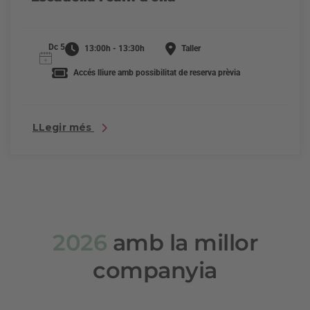
Dc 5
13:00h - 13:30h
Taller
Accés lliure amb possibilitat de reserva prèvia
LLegir més
2026
amb la millor
companyia