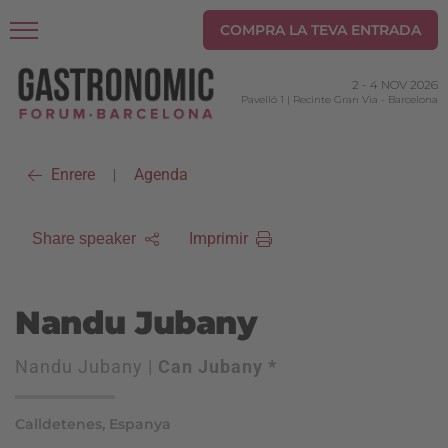
COMPRA LA TEVA ENTRADA
2
-
4 NOV 2026
Pavelló 1 | Recinte Gran Via
-
Barcelona
Enrere
Agenda
|
Imprimir
Share speaker
Nandu Jubany
Nandu Jubany |
Can Jubany *
Calldetenes, Espanya