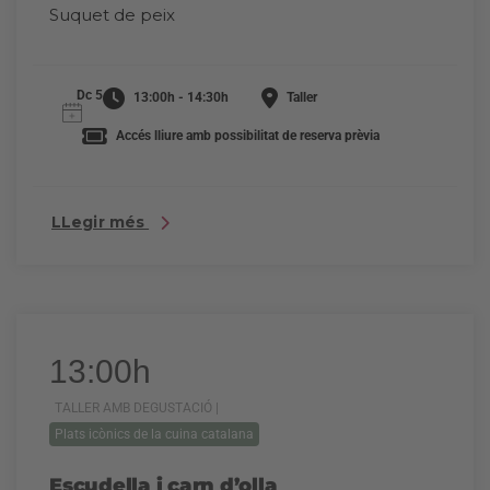
Suquet de peix
Dc 5
13:00h - 14:30h
Taller
Accés lliure amb possibilitat de reserva prèvia
LLegir més
13:00h
TALLER AMB DEGUSTACIÓ |
Plats icònics de la cuina catalana
Escudella i carn d’olla