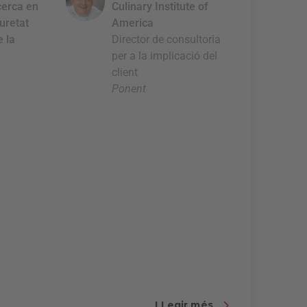
cerca en
Culinary Institute of
guretat
America
e la
Director de consultoria
per a la implicació del
client
Ponent
LLegir més