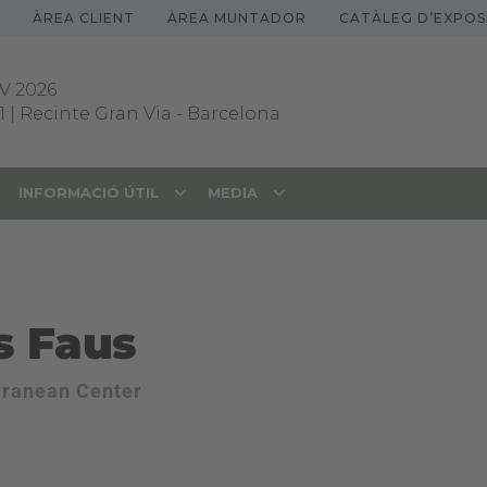
ÀREA CLIENT
ÀREA MUNTADOR
CATÀLEG D’EXPOS
V 2026
1 | Recinte Gran Via
-
Barcelona
INFORMACIÓ ÚTIL
MEDIA
s Faus
rranean Center