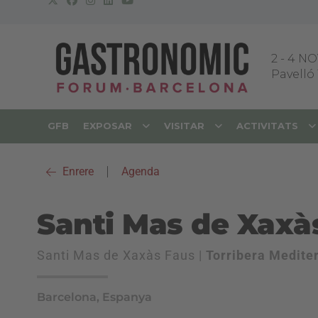
2
-
4 NO
Pavelló 
GFB
EXPOSAR
VISITAR
ACTIVITATS
Enrere
|
Agenda
Santi Mas de Xaxà
Santi Mas de Xaxàs Faus |
Torribera Medite
Barcelona, Espanya