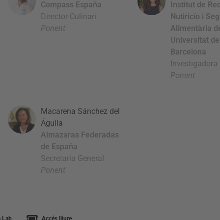
Compass España
Institut de Re
Director Culinari
Nutiricío i Se
Ponent
Alimentària d
Universitat de
Barcelona
Investigadora
Ponent
Macarena Sánchez del
Águila
Almazaras Federadas
de España
Secretaria General
Ponent
 Lab
Accés lliure