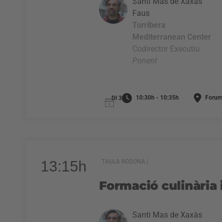
Santi Mas de Xaxàs
Faus
Torribera
Mediterranean Center
Codirector Executiu
Ponent
10:30h - 10:35h
Forum
Dl 3
13:15h
TAULA RODONA |
Formació culinària i
Santi Mas de Xaxàs