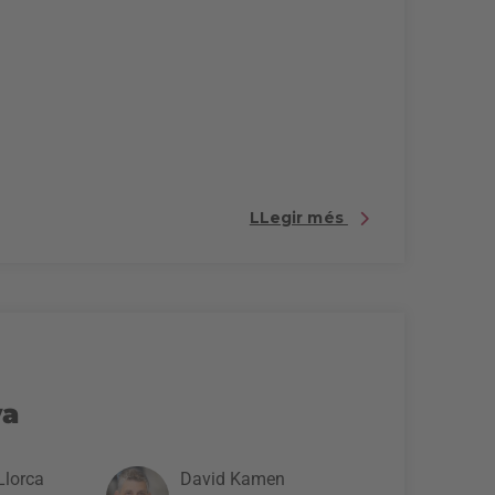
LLegir més
va
Llorca
David Kamen