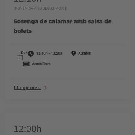
PONÈNCIA AMB DEGUSTACIÓ |
Sosenga de calamar amb salsa de
bolets
Dt 4
12:10h - 13:20h
Auditori
Accés lliure
LLegir més
12:00h