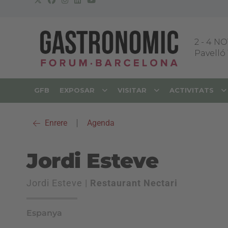
2
-
4 NO
Pavelló 
GFB
EXPOSAR
VISITAR
ACTIVITATS
Enrere
|
Agenda
Jordi Esteve
Jordi Esteve |
Restaurant Nectari
Espanya