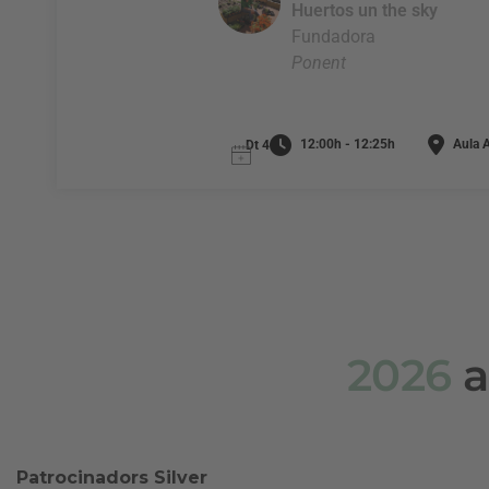
Huertos un the sky
Fundadora
Ponent
12:00h - 12:25h
Aula A
Dt 4
2026
a
Patrocinadors Silver