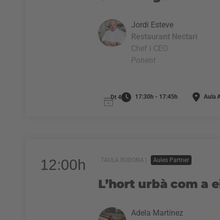
Jordi Esteve
Restaurant Nectari
Chef i CEO
Ponent
17:30h - 17:45h
Aula A
Dt 4
12:00h
TAULA RODONA |
Aules Partner
L’hort urbà com a e
Adela Martínez