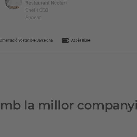
Restaurant Nectari
Chef i CEO
Ponent
limentació Sostenible Barcelona
Accés lliure
mb la millor company