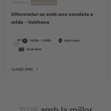
PONÈNCIA |
Pastisseria i fleca
Diferenciar-se amb una xocolata a
mida – Valrhona
Dl 3
18:00h - 19:00h
Aula Forum
Accés lliure
LLegir més
2026
amb la millor