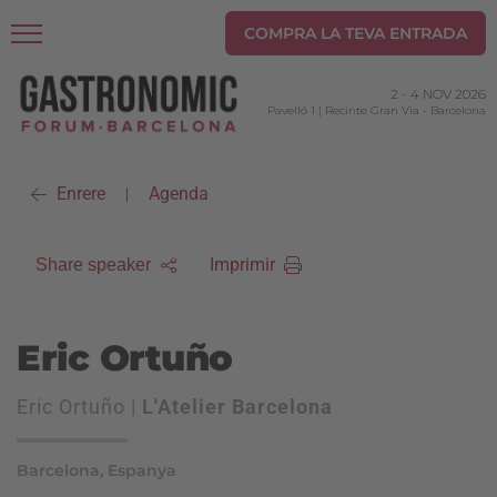
COMPRA LA TEVA ENTRADA
2
-
4 NOV 2026
Pavelló 1 | Recinte Gran Via
-
Barcelona
Enrere
Agenda
|
Imprimir
Share speaker
Eric Ortuño
Eric Ortuño |
L'Atelier Barcelona
Barcelona, Espanya