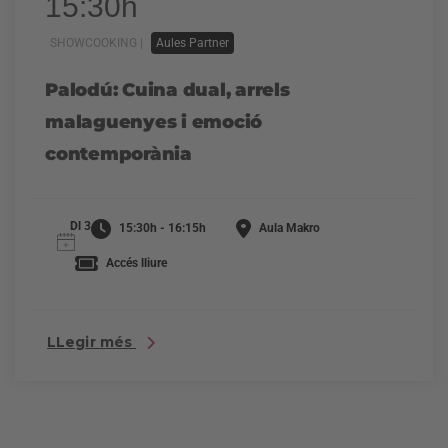
15:30h
SHOWCOOKING |
Aules Partner
Palodú: Cuina dual, arrels
malaguenyes i emoció
contemporània
Dl 3
15:30h - 16:15h
Aula Makro
Accés lliure
LLegir més