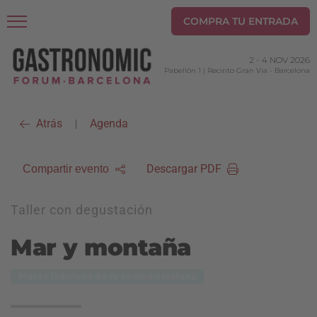
COMPRA TU ENTRADA
2
-
4 NOV 2026
Pabellón 1 | Recinto Gran Via
-
Barcelona
Atrás
Agenda
|
Descargar PDF
Compartir evento
Taller con degustación
Mar y montaña
Platos icónicos de la cocina catalana