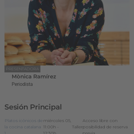
PRESENTADORA
Mònica Ramírez
Periodista
Sesión Principal
Platos icónicos de
miércoles 05,
Acceso libre con
la cocina catalana
11:00h -
Taller
posibilidad de reserva
1
12:30h
previa