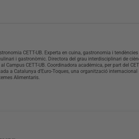
astronomia CETT-UB. Experta en cuina, gastronomia i tendències 
culinari i gastronòmic. Directora del grau interdisciplinari de ci
i al Campus CETT-UB. Coordinadora acadèmica, per part del CETT
ada a Catalunya d’Euro-Toques, una organització internacional 
temes Alimentaris.