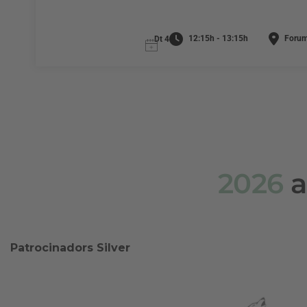
12:15h - 13:15h
Forum
Dt 4
2026
a
Patrocinadors Silver