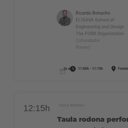
Ricardo Bonacho
ELISAVA School of
Engineering and Design
The FORK Organization
Cofundador
Ponent
11:00h - 11:15h
Forum
Dt 4
12:15h
TAULA RODONA |
Taula rodona perfor