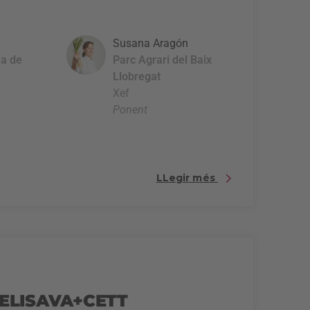
Susana Aragón
a de
Parc Agrari del Baix
Llobregat
Xef
Ponent
LLegir més
r ELISAVA+CETT