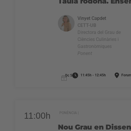
Taula rodona. Ense
Vinyet Capdet
CETT-UB
Directora del Grau de
Ciències Culinàries i
Gastronòmiques
Ponent
11:45h - 12:45h
Forum
Dc 5
11:00h
PONÈNCIA |
Nou Grau en Dissen