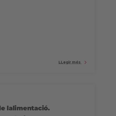
LLegir més
e lalimentació.