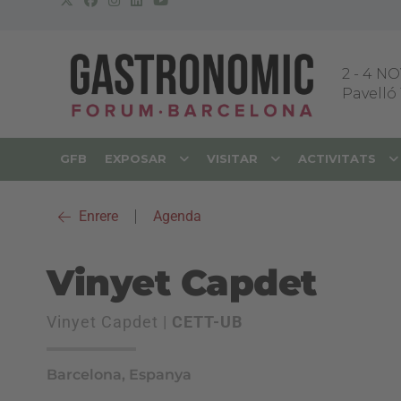
2
-
4 NO
Pavelló 
GFB
EXPOSAR
VISITAR
ACTIVITATS
Enrere
|
Agenda
Vinyet Capdet
Vinyet Capdet |
CETT-UB
Barcelona, Espanya