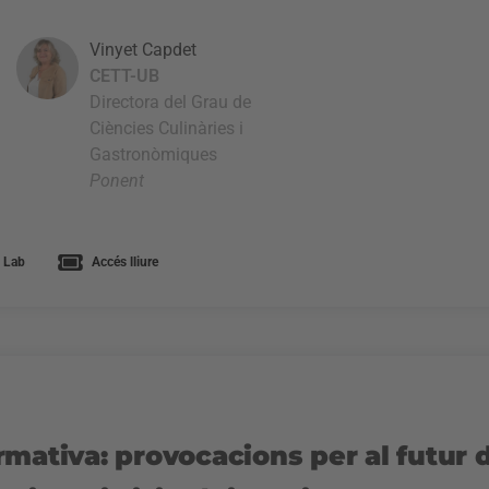
Vinyet Capdet
CETT-UB
Directora del Grau de
Ciències Culinàries i
Gastronòmiques
Ponent
 Lab
Accés lliure
mativa: provocacions per al futur d