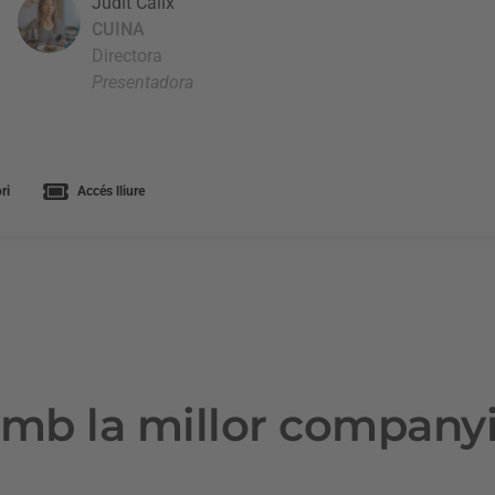
Judit Càlix
CUINA
Directora
Presentadora
ri
Accés lliure
mb la millor company