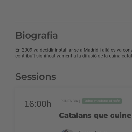
Biografia
En 2009 va decidir instal·lar-se a Madrid i allà es va co
contribuït significativament a la difusió de la cuina cat
Sessions
16:00h
PONÈNCIA |
Cuina catalana al món
Catalans que cuinen