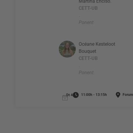
Martina Enciso.
CETT-UB
.
Ponent
Océane Kesteloot
Bouquet
CETT-UB
.
Ponent
11:00h - 13:15h
Forum
Dt 4