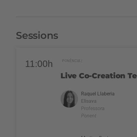
Sessions
11:00h
PONÈNCIA |
Live Co-Creation T
Raquel Llaberia
Elisava
Professora
Ponent