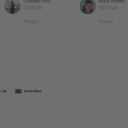
Lourdes Ortiz
Martí Andreu
CETT-UB
CETT-UB
.
.
Ponent
Ponent
 Lab
Accés lliure