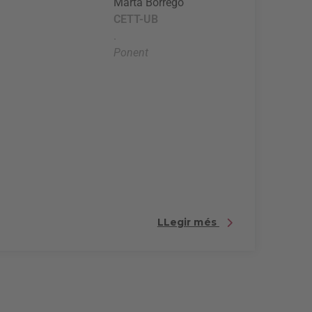
Marta Borrego
CETT-UB
.
Ponent
LLegir més