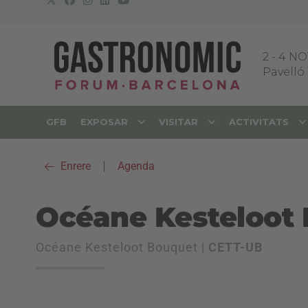
2
-
4 NO
Pavelló 
GFB
EXPOSAR
VISITAR
ACTIVITATS
Enrere
|
Agenda
Océane Kesteloot
Océane Kesteloot Bouquet |
CETT-UB