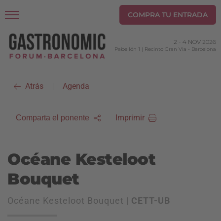
COMPRA TU ENTRADA
2
-
4 NOV 2026
Pabellón 1 | Recinto Gran Via
-
Barcelona
Atrás
Agenda
|
Imprimir
Comparta el ponente
Océane Kesteloot
Bouquet
Océane Kesteloot Bouquet |
CETT-UB