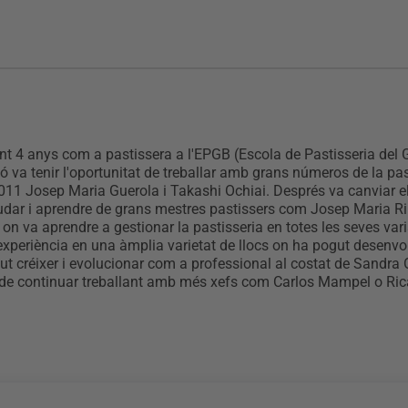
rant 4 anys com a pastissera a l'EPGB (Escola de Pastisseria del
va tenir l'oportunitat de treballar amb grans números de la pa
11 Josep Maria Guerola i Takashi Ochiai. Després va canviar el
ajudar i aprendre de grans mestres pastissers com Josep Maria 
 on va aprendre a gestionar la pastisseria en totes les seves var
eriència en una àmplia varietat de llocs on ha pogut desenvolup
créixer i evolucionar com a professional al costat de Sandra Orn
at de continuar treballant amb més xefs com Carlos Mampel o Rica