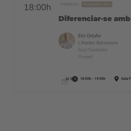
18:00h
PONÈNCIA |
Pastisseria i fleca
Diferenciar-se amb
Eric Ortuño
L'Atelier Barcelona
Soci fundador
Ponent
18:00h - 19:00h
Aula 
Dl 3