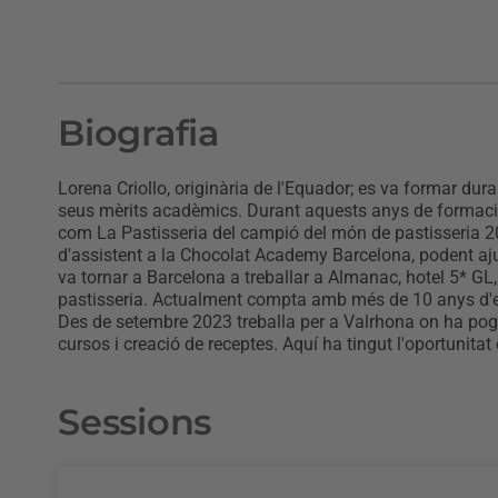
Biografia
Lorena Criollo, originària de l'Equador; es va formar du
seus mèrits acadèmics. Durant aquests anys de formació 
com La Pastisseria del campió del món de pastisseria 20
d'assistent a la Chocolat Academy Barcelona, ​​podent 
va tornar a Barcelona a treballar a Almanac, hotel 5* GL,
pastisseria. Actualment compta amb més de 10 anys d'exp
Des de setembre 2023 treballa per a Valrhona on ha pogut 
cursos i creació de receptes. Aquí ha tingut l'oportunit
Sessions