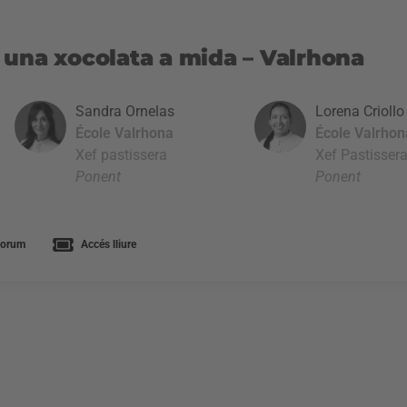
 una xocolata a mida – Valrhona
Sandra Ornelas
Lorena Criollo
École Valrhona
École Valrhon
Xef pastissera
Xef Pastisser
Ponent
Ponent
Forum
Accés lliure