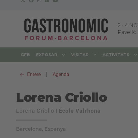
2
-
4 NO
Pavelló 
GFB
EXPOSAR
VISITAR
ACTIVITATS
Enrere
|
Agenda
Lorena Criollo
Lorena Criollo |
École Valrhona
Barcelona, Espanya