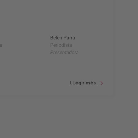
Belén Parra
a
Periodista
a
Presentadora
LLegir més