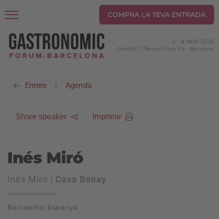
COMPRA LA TEVA ENTRADA
2
-
4 NOV 2026
Pavelló 1 | Recinte Gran Via
-
Barcelona
Enrere
Agenda
|
Imprimir
Share speaker
Inés Miró
Inés Miró |
Casa Bonay
Barcelona, Espanya