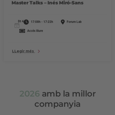
Master Talks – Inés Miró-Sans
Dt 4
17:08h - 17:22h
Forum Lab
Accés lliure
LLegir més
2026
amb la millor
companyia