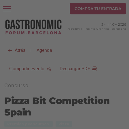
COMPRA TU ENTRADA
2
-
4 NOV 2026
Pabellón 1 | Recinto Gran Via
-
Barcelona
Atrás
Agenda
|
Descargar PDF
Compartir evento
Concurso
Pizza Bit Competition
Spain
Premios y concursos
Pizza