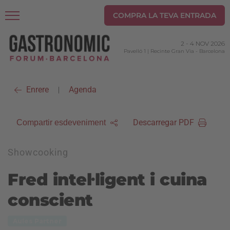
COMPRA LA TEVA ENTRADA
2
-
4 NOV 2026
Pavelló 1 | Recinte Gran Via
-
Barcelona
Enrere
Agenda
|
Descarregar PDF
Compartir esdeveniment
Showcooking
Fred intel·ligent i cuina
conscient
Aules Partner