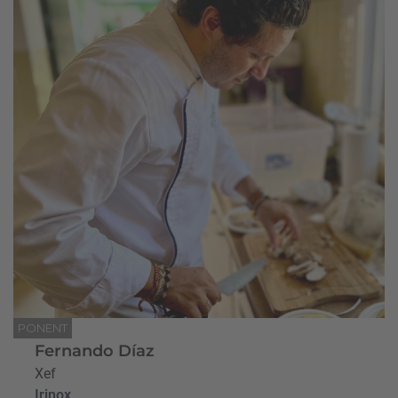
PONENT
Fernando Díaz
Xef
Irinox