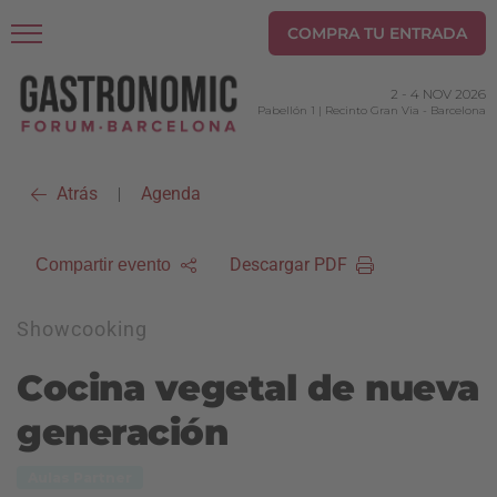
COMPRA TU ENTRADA
2
-
4 NOV 2026
Pabellón 1 | Recinto Gran Via
-
Barcelona
Atrás
Agenda
|
Descargar PDF
Compartir evento
Showcooking
Cocina vegetal de nueva
generación
Aulas Partner