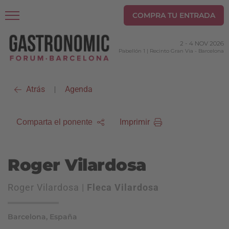
COMPRA TU ENTRADA
2
-
4 NOV 2026
Pabellón 1 | Recinto Gran Via
-
Barcelona
Atrás
Agenda
|
Imprimir
Comparta el ponente
Roger Vilardosa
Roger Vilardosa |
Fleca Vilardosa
Barcelona, España