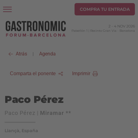
COMPRA TU ENTRADA
2
-
4 NOV 2026
Pabellón 1 | Recinto Gran Via
-
Barcelona
Atrás
Agenda
|
Imprimir
Comparta el ponente
Paco Pérez
Paco Pérez |
Miramar **
Llançà, España