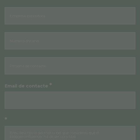
*
Email de contacte
*