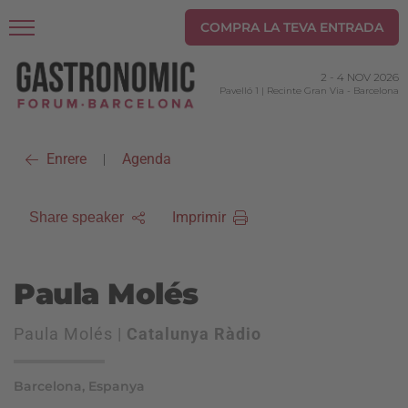
COMPRA LA TEVA ENTRADA
2
-
4 NOV 2026
Pavelló 1 | Recinte Gran Via
-
Barcelona
Enrere
Agenda
|
Imprimir
Share speaker
Paula Molés
Paula Molés |
Catalunya Ràdio
Barcelona, Espanya