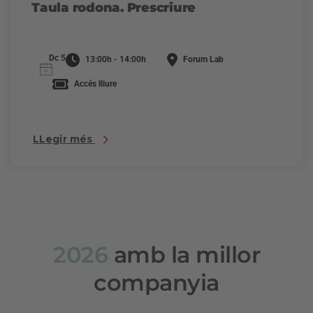
Taula rodona. Prescriure
Dc 5
13:00h - 14:00h
Forum Lab
Accés lliure
LLegir més
2026
amb la millor
companyia