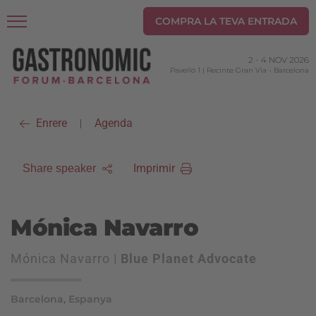
COMPRA LA TEVA ENTRADA
2
-
4 NOV 2026
Pavelló 1 | Recinte Gran Via
-
Barcelona
Enrere
Agenda
|
Imprimir
Share speaker
Mónica Navarro
Mónica Navarro |
Blue Planet Advocate
Barcelona, Espanya