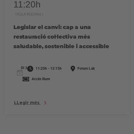
11:20h
TAULA RODONA |
Legislar el canvi: cap a una
restauració col·lectiva més
saludable, sostenible i accessible
Dl 3
11:20h - 12:15h
Forum Lab
Accés lliure
LLegir més